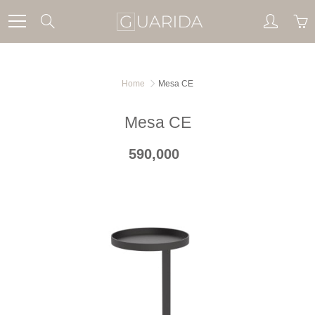
Skip
Search
to
Content
Home
Mesa CE
Mesa CE
590,000