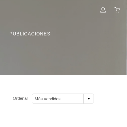
My
Yo
account
ha
0
PUBLICACIONES
ite
in
yo
car
Ordenar
Más vendidos