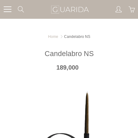
Skip
Search
to
Content
Home
Candelabro NS
Candelabro NS
189,000