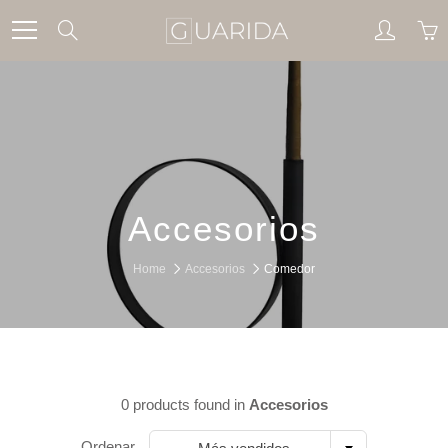
Skip
Search
to
Content
Accesorios
Home
Accesorios
Comedor
0 products found in
Accesorios
Ordenar